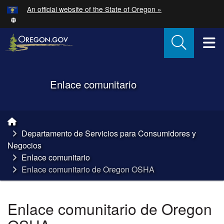
Hidden Submit
An official website of the State of Oregon »
Skip to main content
T
Back to Home
Enlace comunitario
You are here:
Departamento de Servicios para Consumidores y
Negocios
Enlace comunitario
Enlace comunitario de Oregon OSHA
Enlace comunitario de Oregon