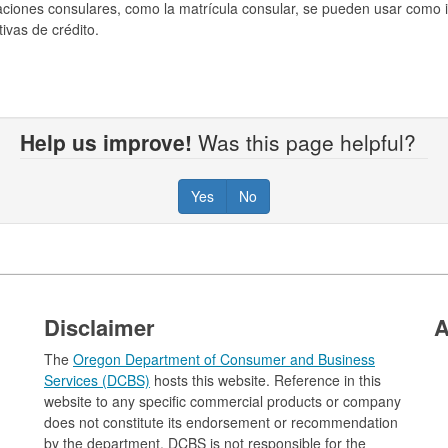
caciones consulares, como la matrícula consular, se pueden usar como 
ivas de crédito.
Help us improve!
Was this page helpful?
Yes
No
Disclaimer
A
The
Oregon Department of Consumer and Business
Services (DCBS)​
hosts this w​ebsite. Reference in this
website to any specific commercial products or company
does not constitute its endorsement or recommendation
by the department. DCBS is not responsible for the