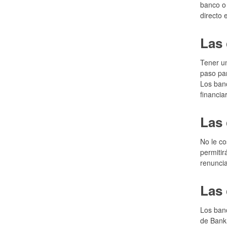
banco o 
directo 
Las 
Tener un
paso par
Los banc
financia
Las 
No le co
permitir
renuncia
Las 
Los banc
de Bank 