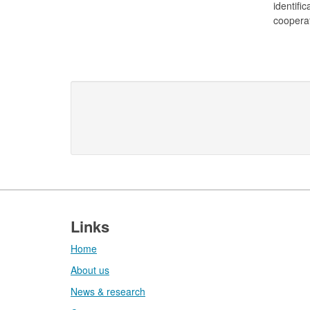
identifi
cooperat
Footer
Links
Home
About us
News & research