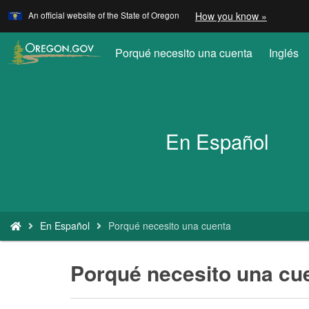
Learn
(how
An official website of the State of Oregon
How you know »
Skip
to
to
identify
a
main
Porqué necesito una cuenta
Inglés
Oregon.
content
website)
Back
to
Home
En Español
You
En Español
Porqué necesito una cuenta
are
here:
Porqué necesito una cu