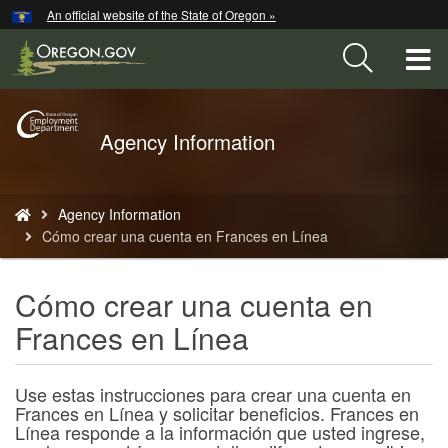
Hidden Submit
An official website of the State of Oregon »
Skip
to
T
main
content
M
Back
Agency Information
M
to
Home
You
Agency Information
are
Cómo crear una cuenta en Frances en Línea
here:
Cómo crear una cuenta en
Frances en Línea
Use estas instrucciones para crear una cuenta en
Frances en Línea y solicitar beneficios. Frances en
Línea responde a la información que usted ingrese,