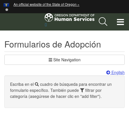
Hidden Submit
An official website of the State of Oregon »
Skip
to
main
T
Sitio
content
de
M
búsqueda
Formularios de Adopción
M
Site Navigation
English
Escriba en el
cuadro de búsqueda para encontrar un
formulario específico. También puede
filtrar por
categoría (asegúrese de hacer clic en "add filter").