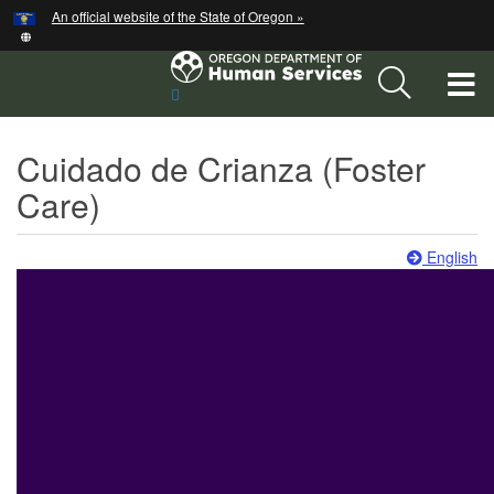
Hidden Submit
An official website of the State of Oregon »
Skip
to
main
T
Sitio
content
de
M
búsqueda
Cuidado de Crianza (Foster
M
Care)
English