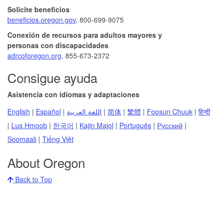
Solicite beneficios
beneficios.oregon.gov
, 800-699-9075
Conexión de recursos para adultos mayores y
personas con discapacidades
adrcoforegon.org
, 855-673-2372
Consigue ayuda
Asistencia con idiomas y adaptaciones
English
|
Español
|
اللغة العربية
|
简体
|
繁體
|
Foosun Chuuk
|
हिन्दी
|
Lus Hmoob
|
한국어
|
Kajin Majol
|
Português
|
Русский
|
Soomaali
|
Tiếng Việt
About Oregon
Back to Top