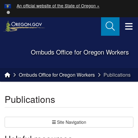
Hidden Submit
An official website of the State of Oregon »
Skip to main content
T
Back to Home
Ombuds Office for Oregon Workers
You are here:
Ombuds Office for Oregon Workers
Publications
Publications
Site Navigation