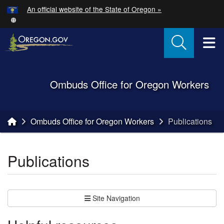
Hidden Submit
An official website of the State of Oregon »
Skip to main content
T
Back to Home
Ombuds Office for Oregon Workers
You are here:
Ombuds Office for Oregon Workers
Publications
Publications
Site Navigation