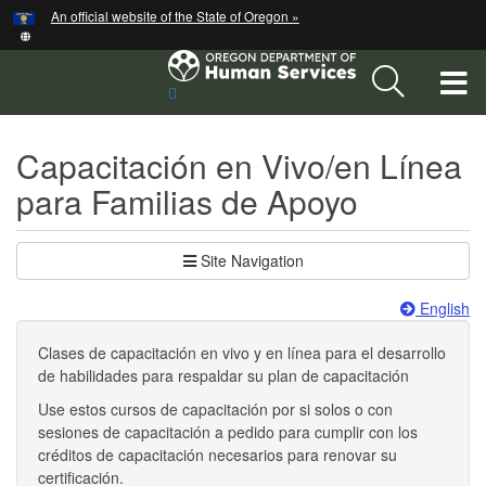
Hidden Submit
An official website of the State of Oregon »
Skip
to
main
T
Sitio
content
de
M
búsqueda
Capacitación en Vivo/en Línea
M
para Familias de Apoyo
Site Navigation
English
Clases de capacitación en vivo y en línea para el desarrollo
de habilidades para respaldar su plan de capacitación
Use estos cursos de capacitación por si solos o con
sesiones de capacitación a pedido para cumplir con los
créditos de capacitación necesarios para renovar su
certificación.