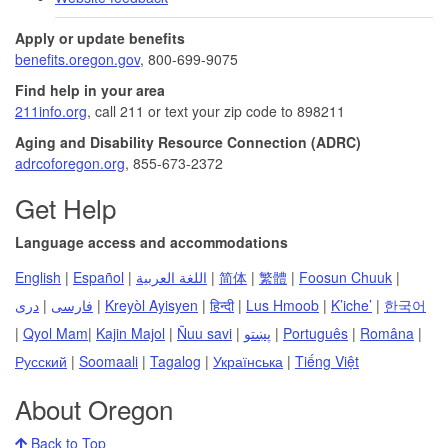
Apply or update benefits
benefits.oregon.gov
, 800-699-9075
Find help in your area
211info.org
, call 211 or text your zip code to 898211
Aging and Disability Resource Connection (ADRC)
adrcoforegon.org
, 855-673-2372
Get Help
Language access and accommodations
English
|
Español
|
اللغة العربية
|
简体
|
繁體
|
Foosun Chuuk
|
دری
|
فارسی
|
Kreyòl Ayisyen
|
हिन्दी
|
Lus Hmoob
|
K’iche’
|
한국어
|
Qyol Mam
|
Kajin Majol
|
Ñuu savi
|
پښتو
|
Português
|
Româna
|
Русский
|
Soomaali
|
Tagalog
|
Українська
|
Tiếng Việt
About Oregon
Back to Top