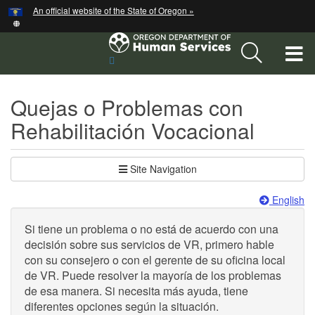
Hidden Submit
An official website of the State of Oregon »
Skip
to
main
T
Sitio
content
de
M
búsqueda
Quejas o Problemas con
M
Rehabilitación Vocacional
Site Navigation
English
Si tiene un problema o no está de acuerdo con una
decisión sobre sus servicios de VR, primero hable
con su consejero o con el gerente de su oficina local
de VR. Puede resolver la mayoría de los problemas
de esa manera. Si necesita más ayuda, tiene
diferentes opciones según la situación.