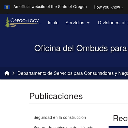
Learn
An official website of the State of Oregon
How you know »
Skip to main content
Translate this site into other
Languages
Inicio
Servicios
Divisiones, of

Back to Home
Oficina del Ombuds para
You are here:
Departamento de Servicios para Consumidores y Neg
Publicaciones
Recu
Seguridad en la construcción
Seguro de vehículo y de vivienda