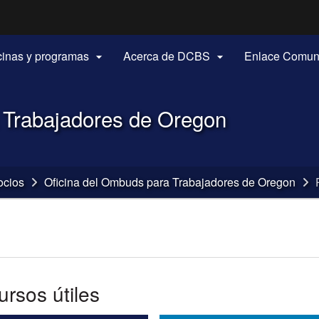
Hidden Submit
(how to identify a Oregon.gov website)
icinas y programas
Acerca de DCBS
Enlace Comun


 Trabajadores de Oregon
ocios
Oficina del Ombuds para Trabajadores de Oregon
rsos útiles