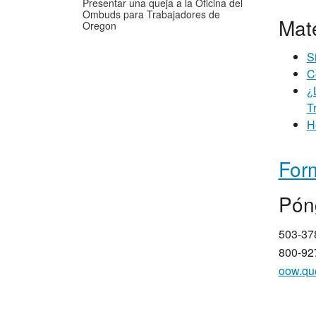
Presentar una queja a la Oficina del
Ombuds para Trabajadores de
Mat
Oregon
S
C
¿
T
H
Form
​Pón
503-37
800-927
oow.qu