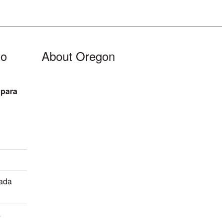
to
About Oregon
 para
mada
s