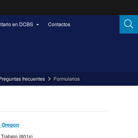
itario en DCBS
Contactos

Preguntas frecuentes
Formularios
e Oregon
Trabajo (801s)