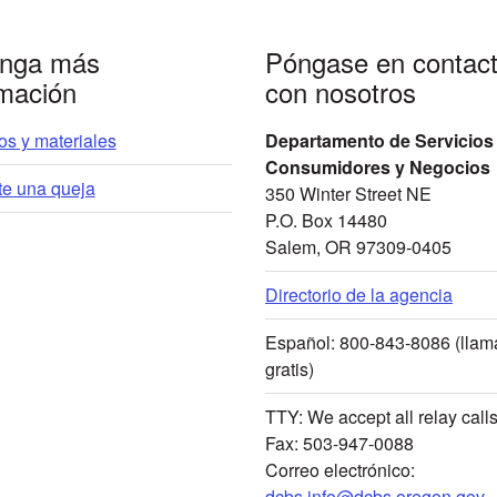
nga más
Póngase en contac
rmación
con nosotros
s y materiales
Departamento de Servicios
Consumidores y Negocios
te una queja
350 Winter Street NE
P.O. Box 14480
Salem, OR 97309-0405
Directorio de la agencia
Español: 800-843-8086 (lla
gratis)
TTY: We accept all relay call
Fax: 503-947-0088
Correo electrónico:
dcbs.info@dcbs.oregon.gov