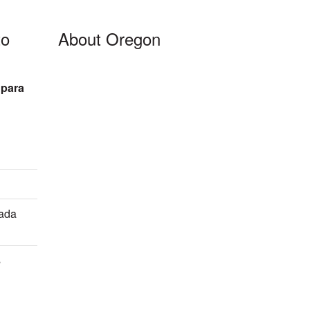
to
About Oregon
 para
mada
s