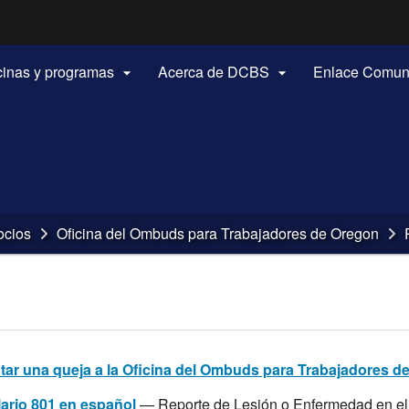
Hidden Submit
(how to identify a Oregon.gov website)
icinas y programas
Acerca de DCBS
Enlace Comun


ocios
Oficina del Ombuds para Trabajadores de Oregon
tar una queja a la Oficina del Ombuds para Trabajadores d
ario 801 en español
— Reporte de Lesión o Enfermedad en el 