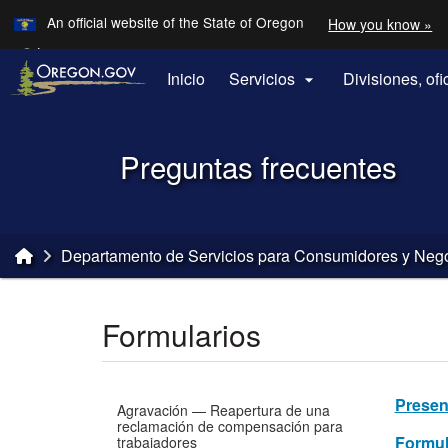
Learn
An official website of the State of Oregon
How you know »
Skip to main content
Translate this site into other
Languages
Inicio
Servicios
Divisiones, of

Back to Home
Preguntas frecuentes
You are here:
Departamento de Servicios para Consumidores y Neg
Formularios
Presen
Agravación — Reapertura de una
reclamación de compensación para
Formul
trabajadores