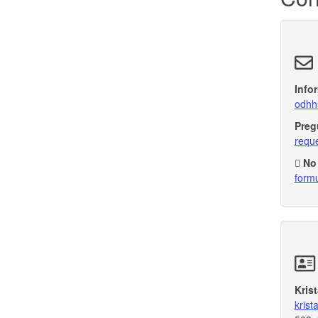
Info
odhh
Preg
requ
No 
formu
Kris
kris