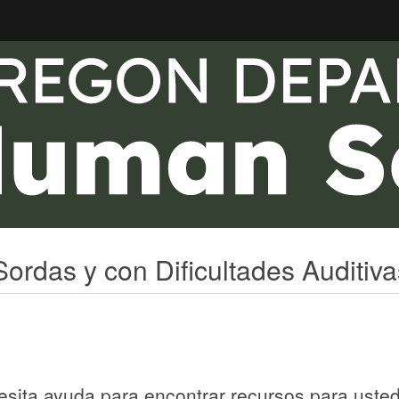
Hidden Submit
ordas y con Dificultades Auditiva
sita ayuda para encontrar recursos para usted