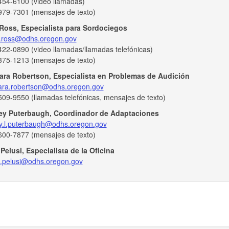
454-6100 (video llamadas)
979-7301 (mensajes de texto)
 Ross, Especialista para Sordociegos
.l.ross@odhs.oregon.gov
22-0890 (video llamadas/llamadas telefónicas)
375-1213 (mensajes de texto)
ara Robertson, Especialista en Problemas de Audición
ara.robertson@odhs.oregon.gov
09-9550 (llamadas telefónicas, mensajes de texto)
rey Puterbaugh, Coordinador de Adaptaciones
rey.l.puterbaugh@odhs.oregon.gov
600-7877 (mensajes de texto)
Pelusi, Especialista de la Oficina
.j.pelusi@odhs.oregon.gov