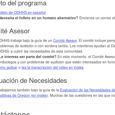
eto del programa
olleto de ODHHS en español
Necesita el folleto en un formato alternativo?
Envíenos un correo el
té Asesor
DHHS trabaja bajo la guía de un
Comité Asesor
. El comité incluye per
roblemas de audición o con sordera tardía. Los miembros ayudan al 
DHS) a cubrir las necesidades de esta comunidad.
Le interesa ser parte del comité?
En este momento, el Comité Asesor
rdociegos y con problemas de audición que estén interesados en form
mo aplicar
o
lea la transcripción del video en inglés
.
uación de Necesidades
abajamos también bajo la guía de la
Evaluación de las Necesidades d
ditivas de Oregon (en inglés)
. Muchas de las cuestiones en las que n
táctenos