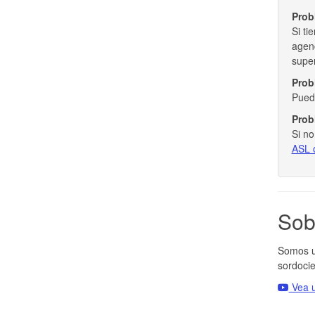
Prob
Si ti
agenc
super
Prob
Pue
Prob
Si n
ASL o
So
Somos un
sordocie
Vea u