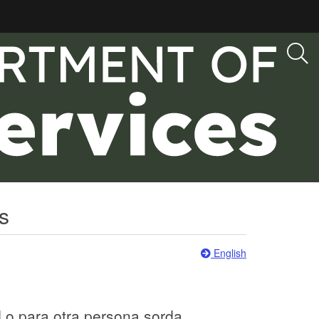
s
English
 o para otra persona sorda,