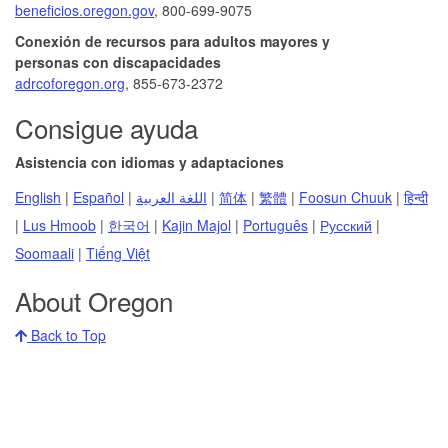
beneficios.oregon.gov
, 800-699-9075
Conexión de recursos para adultos mayores y
personas con discapacidades
adrcoforegon.org
, 855-673-2372
Consigue ayuda
Asistencia con idiomas y adaptaciones
English
|
Español
|
اللغة العربية
|
简体
|
繁體
|
Foosun Chuuk
|
हिन्दी
|
Lus Hmoob
|
한국어
|
Kajin Majol
|
Português
|
Русский
|
Soomaali
|
Tiếng Việt
About Oregon
Back to Top