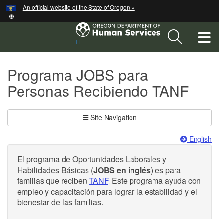
Hidden Submit
An official website of the State of Oregon »
Skip
to
main
T
Sitio
content
de
M
búsqueda
Programa JOBS para
M
Personas Recibiendo TANF
Site Navigation
English
El programa de Oportunidades Laborales y
Habilidades Básicas (
JOBS en inglés
) es para
familias que reciben
TANF
. Este programa ayuda con
empleo y capacitación para lograr la estabilidad y el
bienestar de las familias.