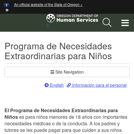
Hidden Submit
An official website of the State of Oregon »
Skip
to
main
T
Sitio
content
de
M
búsqueda
Programa de Necesidades
M
Extraordinarias para Niños
Site Navigation
English
Información para el personal
El Programa de Necesidades Extraordinarias para
Niños
es para niños menores de 18 años con importantes
necesidades médicas o de la conducta. A los padres y
tutores se les puede pagar para que cuiden a sus niños