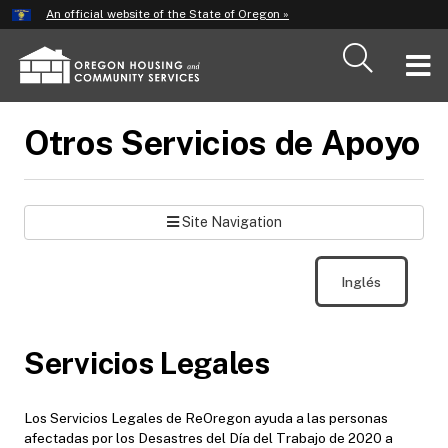
Hidden Submit
An official website of the State of Oregon »
Skip
to
T
main
content
M
Otros Servicios de Apoyo
M
Site Navigation
Inglés
Servicios Legales
Los Servicios Legales de ReOregon ayuda a las personas
afectadas por los Desastres del Día del Trabajo de 2020 a