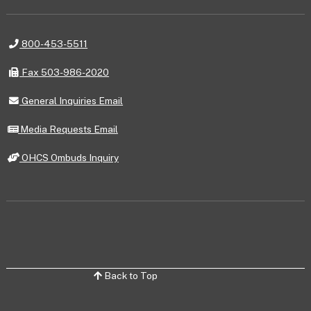
Telephone
800-453-5511
Fax
Fax 503-986-2020
General
General Inquiries Email
Inquiries
Email
Media
Media Requests Email
Requests
Email
OHCS
OHCS Ombuds Inquiry
Ombuds
Inquiry
Back to Top