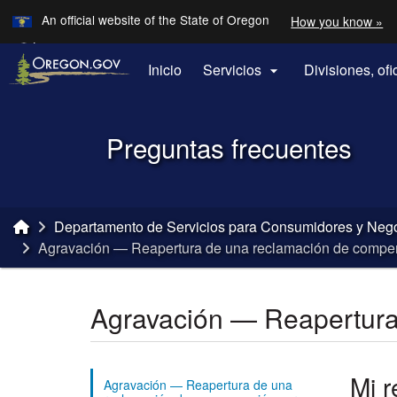
Learn
An official website of the State of Oregon
How you know »
Skip to main content
Translate this site into other
Languages
Inicio
Servicios
Divisiones, of

Back to Home
Preguntas frecuentes
You are here:
Departamento de Servicios para Consumidores y Neg
Agravación — Reapertura de una reclamación de compen
Agravación — Reapertura
Mi r
Agravación — Reapertura de una