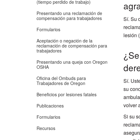
(tiempo perdido de trabajo)
agr
Presentando una reclamación de
compensación para trabajadores
Sí. Su 
reclama
Formularios
lesión 
Aceptación o negación de la
reclamación de compensación para
trabajadores
¿Se 
Presentando una queja con Oregon
der
OSHA
Oficina del Ombuds para
Sí. Ust
Trabajadores de Oregon
su cond
Beneficios por lesiones fatales
ambulat
volver a
Publicaciones
Si su s
Formularios
reclama
Recursos
asegura