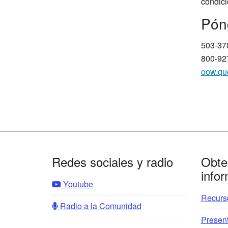
condici
​Pón
503-37
800-927
oow.qu
Footer
Redes sociales y radio
Obte
info
Youtube
Recurso
Radio a la Comunidad
Presen