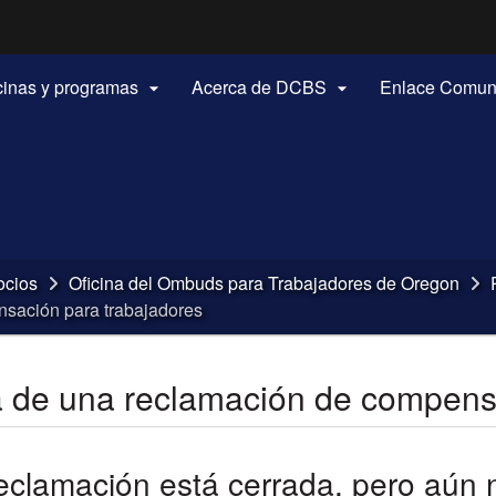
Hidden Submit
(how to identify a Oregon.gov website)
icinas y programas
Acerca de DCBS
Enlace Comun


ocios
Oficina del Ombuds para Trabajadores de Oregon
sación para trabajadores
 de una reclamación de compensa
eclamación está cerrada, pero aún 