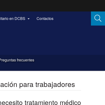
itario en DCBS
Contactos

Preguntas frecuentes
ción para trabajadores
necesito tratamiento médico