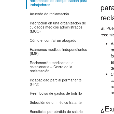
reclamación de compensación para
trabajadores
para
Acuerdo de reclamación
rec
Inscripción en una organización de
cuidados médicos administrados
Sí. Pue
(MCO)
recomie
Cómo encontrar un abogado
A
Exámenes médicos independientes
m
(IME)
f
a
Reclamación médicamente
estacionaria – Cierre de la
d
reclamación
C
Incapacidad parcial permanente
c
(PPD)
r
a
Reembolso de gastos de bolsillo
Selección de un médico tratante
¿Exi
Beneficios por pérdida de salario