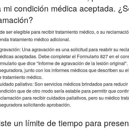
 mi condición médica aceptada. ¿S
lamación?
de ser elegible para recibir tratamiento médico, o su reclamaci
nda tratamiento médico adicional.
gravación: Una agravación es una solicitud para reabrir su re
édicas aceptadas. Debe completar el Formulario 827 en el consu
ormulario que dice "Informe de agravación de la lesión original".
seguradora, junto con los informes médicos que describen su e
e tratamiento médico.
uidado paliativo: Son servicios médicos brindados para reducir
ondición que de otro modo sería estable para permitir que conti
eclamación para recibir cuidados paliativos, pero su médico trat
seguradora solicitando aprobación.
ste un límite de tiempo para prese