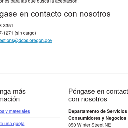
ones para las que busca la aceptación.
gase en contacto con nosotros
8-3351
-1271 (sin cargo)
estions@dcbs.oregon.gov
nga más
Póngase en contac
rmación
con nosotros
s y materiales
Departamento de Servicios
Consumidores y Negocios
te una queja
350 Winter Street NE