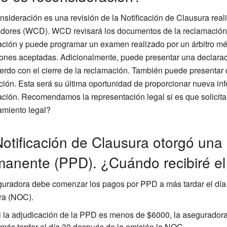
nsideración es una revisión de la Notificación de Clausura rea
dores (WCD). WCD revisará los documentos de la reclamación q
ción y puede programar un examen realizado por un árbitro mé
ones aceptadas. Adicionalmente, puede presentar una declaraci
rdo con el cierre de la reclamación. También puede presentar 
ción. Esta será su última oportunidad de proporcionar nueva in
ción. Recomendamos la representación legal si es que solicita
amiento legal?
otificación de Clausura otorgó una 
manente (PPD). ¿Cuándo recibiré e
uradora debe comenzar los pagos por PPD a más tardar el día 
ra (NOC).
i la adjudicación de la PPD es menos de $6000, la aseguradora 
 más tardar el día 30 después de la emisión la NOC.