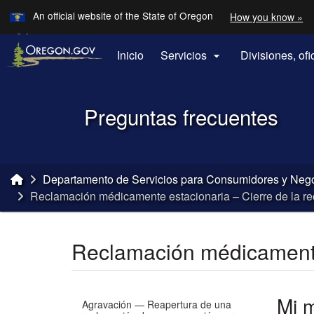
Learn
An official website of the State of Oregon
How you know »
Skip to main content
Translate this site into other
Languages
Inicio
Servicios
Divisiones, of

Back to Home
Preguntas frecuentes
You are here:
Departamento de Servicios para Consumidores y Neg
Reclamación médicamente estacionaria – Cierre de la r
Reclamación médicamente 
Mi 
Agravación — Reapertura de una