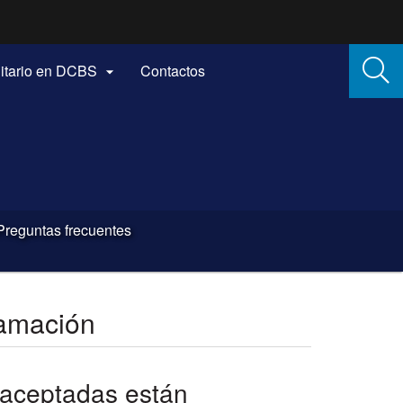
itario en DCBS
Contactos

Preguntas frecuentes
lamación
 aceptadas están