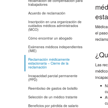
reclamación de compensación para
trabajadores
méd
Acuerdo de reclamación
esta
Inscripción en una organización de
cuidados médicos administrados
Médicam
(MCO)
el paso
Cómo encontrar un abogado
reclama
Exámenes médicos independientes
(IME)
¿Qué
Reclamación médicamente
estacionaria – Cierre de la
Las rec
reclamación
médico 
Incapacidad parcial permanente
incapac
(PPD)
N
Reembolso de gastos de bolsillo
c
Selección de un médico tratante
A
c
Beneficios por pérdida de salario