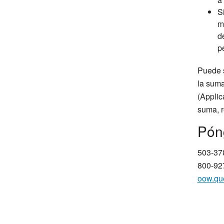
S
m
d
p
Puede s
la suma
(Applic
suma, r
​Pón
503-37
800-927
oow.qu