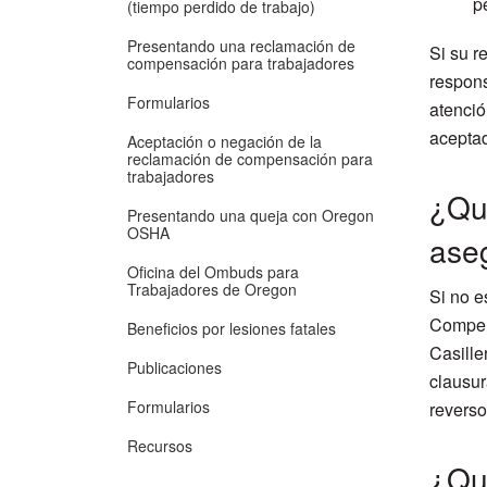
p
(tiempo perdido de trabajo)
Presentando una reclamación de
Si su r
compensación para trabajadores
respons
Formularios
atenció
acepta
Aceptación o negación de la
reclamación de compensación para
trabajadores
¿Qué
Presentando una queja con Oregon
OSHA
aseg
Oficina del Ombuds para
Trabajadores de Oregon
Si no e
Compens
Beneficios por lesiones fatales
Casille
Publicaciones
clausur
Formularios
reverso
Recursos
¿Qu