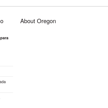
to
About Oregon
 para
mada
s