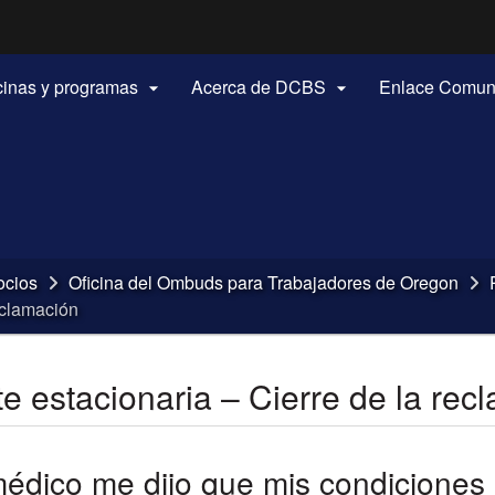
Hidden Submit
(how to identify a Oregon.gov website)
icinas y programas
Acerca de DCBS
Enlace Comun


ocios
Oficina del Ombuds para Trabajadores de Oregon
eclamación
estacionaria – Cierre de la rec
médico me dijo que mis condiciones