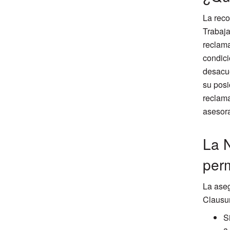
La reco
Trabaja
reclama
condici
desacue
su posi
reclama
asesor
La N
per
La aseg
Clausu
S
a