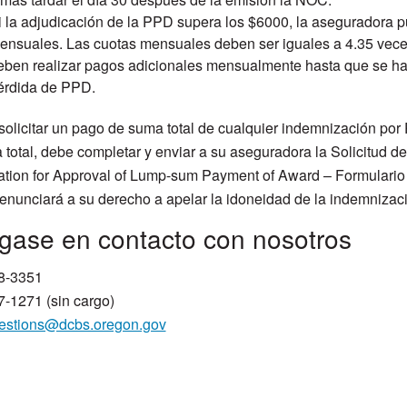
i la adjudicación de la PPD supera los $6000, la aseguradora p
ensuales. Las cuotas mensuales deben ser iguales a 4.35 veces
eben realizar pagos adicionales mensualmente hasta que se hay
érdida de PPD.
olicitar un pago de suma total de cualquier indemnización por 
 total, debe completar y enviar a su aseguradora la Solicitud d
ation for Approval of Lump-sum Payment of Award – Formulario 11
enunciará a su derecho a apelar la idoneidad de la indemnizac
gase en contacto con nosotros
8-3351
-1271 (sin cargo)
estions@dcbs.oregon.gov