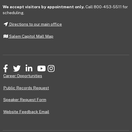
We accept visitors by appointment only.
Call 800-453-5511 for
scheduling.
Directions to our main office
Salem Capitol Mall Map
Facebook
Twitter
LinkedIn
YouTube
Instagram
Career Opportunities
Public Records Request
Speaker Request Form
Website Feedback Email