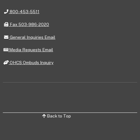
Telephone
800-453-5511
Fax
Fax 503-986-2020
General
General Inquiries Email
Inquiries
Email
Media
Media Requests Email
Requests
Email
OHCS
OHCS Ombuds Inquiry
Ombuds
Inquiry
Back to Top