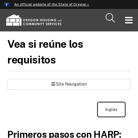
Hidden Submit
An official website of the State of Oregon »
Skip
to
T
main
content
M
Vea si reúne los
M
requisitos
Site Navigation
Inglés
Primeros pasos con HARP: