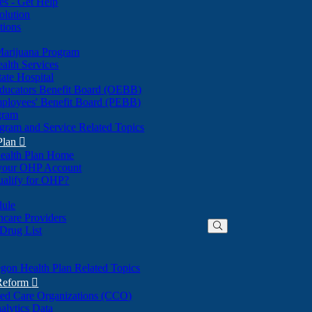
nes - Get Help
olution
tions
Marijuana Program
alth Services
ate Hospital
ducators Benefit Board (OEBB)
mployees' Benefit Board (PEBB)
gram
gram and Service Related Topics
Plan

ealth Plan Home
(Opens
 your OHP Account
(Opens
in
ualify for OHP?
in
new
new
window)
dule
window)
hcare Providers
 Drug List
gon Health Plan Related Topics
 Reform

ted Care Organizations (CCO)
alytics Data