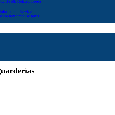
lic Health Related Topics
 Information Services
t Oregon State Hospital
guarderías