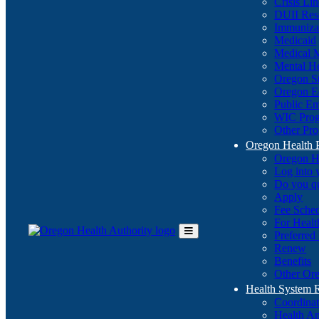
Crisis Li
DUII Res
Immuniza
Medicaid
Medical 
Mental He
Oregon St
Oregon E
Public E
WIC Pro
Other Pro
Oregon Health 
Oregon H
Log into
Do you q
Apply
Fee Sche
For Healt
Preferred
Toggle
Renew
Main
Benefits
Menu
Other Ore
Health System
Coordina
Health An