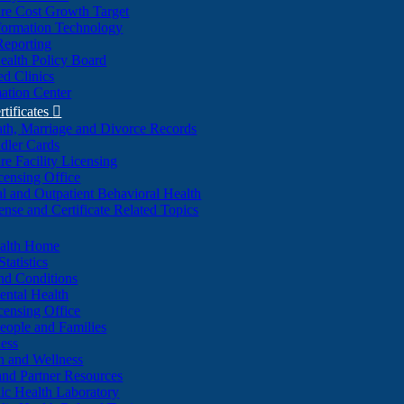
re Cost Growth Target
formation Technology
Reporting
alth Policy Board
d Clinics
ation Center
rtificates

ath, Marriage and Divorce Records
dler Cards
re Facility Licensing
censing Office
al and Outpatient Behavioral Health
ense and Certificate Related Topics
ealth Home
tatistics
nd Conditions
ntal Health
censing Office
eople and Families
ess
n and Wellness
and Partner Resources
lic Health Laboratory