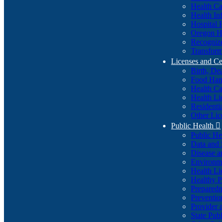
Health Ca
Health In
Hospital 
Oregon He
Recognize
Transform
Licenses and Ce
Birth, De
Food Han
Health Ca
Health Li
Residenti
Other Lic
Public Health

Public H
Data and S
Disease a
Environme
Health Li
Healthy P
Preparedn
Preventio
Provider 
State Pub