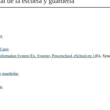
al de la escuela y guardería
es
 Cares
Information System (Ex. Synergy, Powerschool, eSchool etc.)
(Ex. Syne
y guarderías
as