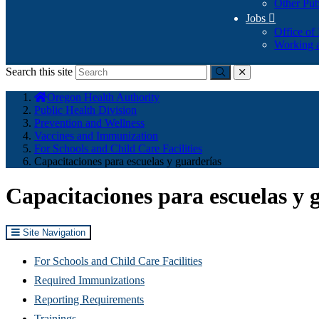
Other Pub
Jobs

Office of
Working a
Search this site
Submit
close
You
Oregon Health Authority
are
Public Health Division
here:
Prevention and Wellness
Vaccines and Immunization
For Schools and Child Care Facilities
Capacitaciones para escuelas y guarderías
Capacitaciones para escuelas y 
Site Navigation
For Schools and Child Care Facilities
Required Immunizations
Reporting Requirements
Trainings