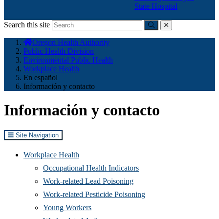
State Hospital
Search this site
Submit
close
You
Oregon Health Authority
are
Public Health Division
here:
Environmental Public Health
Workplace Health
En español
Información y contacto
Información y contacto
Site Navigation
Workplace Health
Occupational Health Indicators
Work-related Lead Poisoning
Work-related Pesticide Poisoning
Young Workers