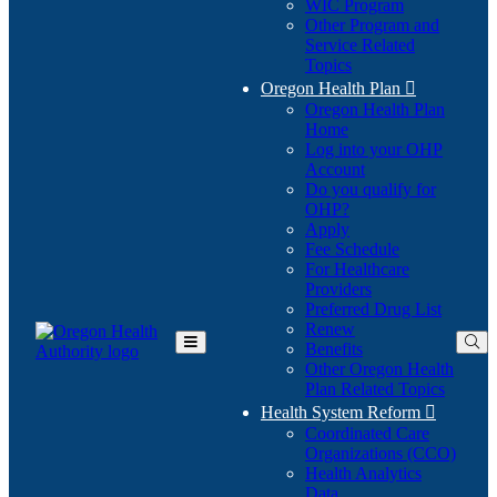
WIC Program
Other Program and
Service Related
Topics
Oregon Health Plan

Oregon Health Plan
Home
Log into your OHP
(Opens
Account
in
Do you qualify for
(Opens
new
OHP?
in
window)
Apply
new
Fee Schedule
window)
For Healthcare
Providers
Preferred Drug List
Renew
Benefits
Toggle
Other Oregon Health
Main
Plan Related Topics
Menu
Health System Reform

Coordinated Care
Organizations (CCO)
Health Analytics
Data